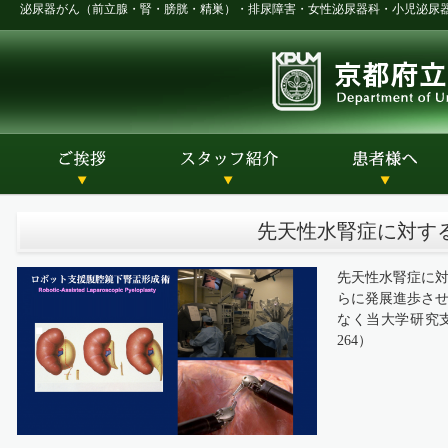
泌尿器がん（前立腺・腎・膀胱・精巣）・排尿障害・女性泌尿器科・小児泌尿
先天性水腎症に対す
先天性水腎症に
らに発展進歩さ
なく当大学研究
264
）