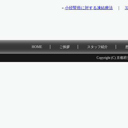
«
小径腎癌に対する凍結療法
｜
HOME
ご挨拶
スタッフ紹介
Copyright (C) 京